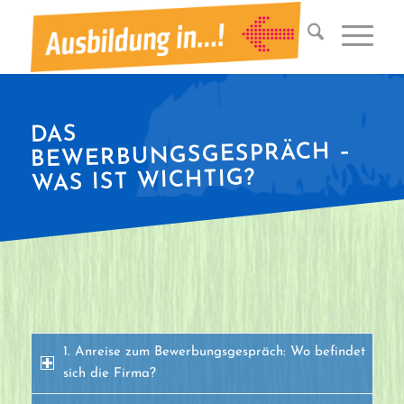
DAS
BEWERBUNGSGESPRÄCH –
WAS IST WICHTIG?
1. Anreise zum Bewerbungsgespräch: Wo befindet
sich die Firma?